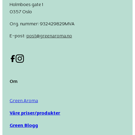
Holmboes gate 1
0357 Oslo
Org. nummer: 932429829MVA
E-post:
post@greenaroma.no
Om
Green Aroma
Våre priser/produkter
Green Blogg