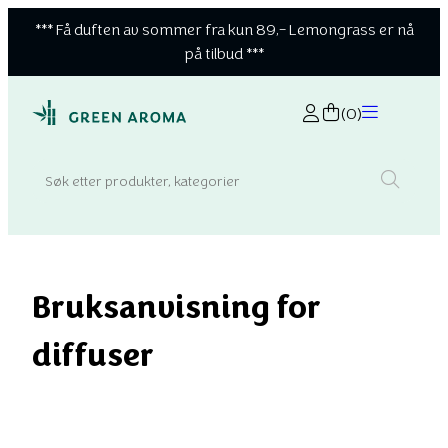
*** Få duften av sommer fra kun 89,- Lemongrass er nå
på tilbud ***
Hopp
til
(0)
innhold
Search:
Bruksanvisning for
diffuser