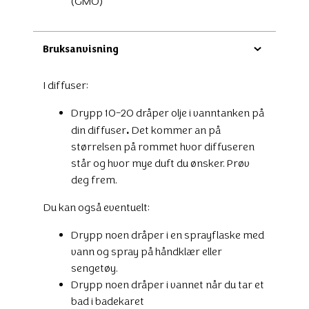
(GMO)
Bruksanvisning
I diffuser:
Drypp 10-20 dråper olje i vanntanken på
.
din diffuser
Det kommer an på
størrelsen på rommet hvor diffuseren
står og hvor mye duft du ønsker. Prøv
deg frem.
Du kan også eventuelt:
Drypp noen dråper i en sprayflaske med
vann og spray på håndklær eller
sengetøy.
Drypp noen dråper i vannet når du tar et
bad i badekaret