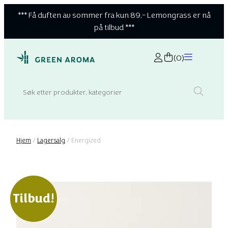
*** Få duften av sommer fra kun 89,- Lemongrass er nå
på tilbud ***
(0)
Search:
Hjem
/
Lagersalg
/ Energized
Tilbud!