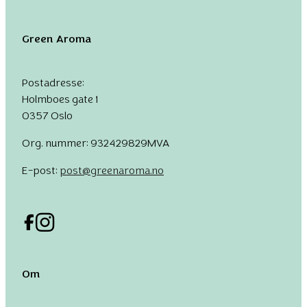
Green Aroma
Postadresse:
Holmboes gate 1
0357 Oslo
Org. nummer: 932429829MVA
E-post:
post@greenaroma.no
Om