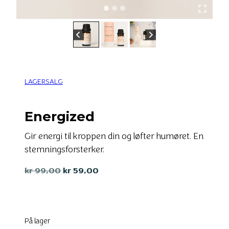
LAGERSALG
Energized
Gir energi til kroppen din og løfter humøret. En
stemningsforsterker.
Opprinnelig
Nåværende
kr
99,00
kr
59,00
pris
pris
var:
er:
kr 99,00.
kr 59,00.
På lager