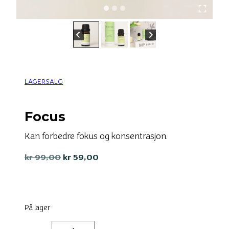
LAGERSALG
Focus
Kan forbedre fokus og konsentrasjon.
Opprinnelig
Nåværende
kr
99,00
kr
59,00
pris
pris
var:
er:
kr 99,00.
kr 59,00.
På lager
Focus