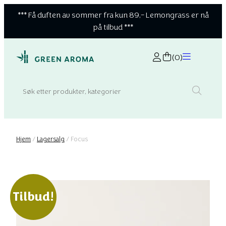
*** Få duften av sommer fra kun 89,- Lemongrass er nå
på tilbud ***
(0)
Search:
Hjem
/
Lagersalg
/ Focus
Tilbud!