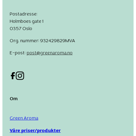
Postadresse:
Holmboes gate 1
0357 Oslo
Org. nummer: 932429829MVA
E-post:
post@greenaroma.no
Om
Green Aroma
Våre priser/produkter