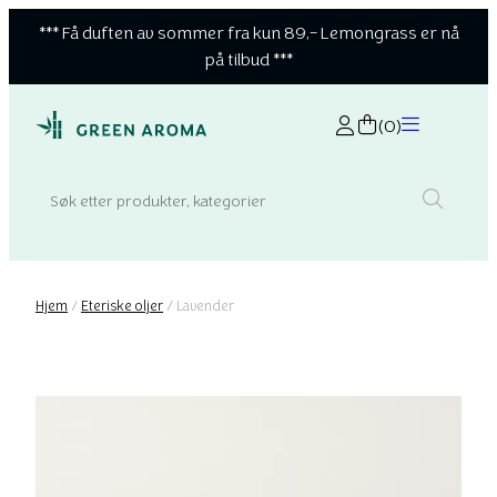
*** Få duften av sommer fra kun 89,- Lemongrass er nå
på tilbud ***
(0)
Search:
Hjem
/
Eteriske oljer
/ Lavender