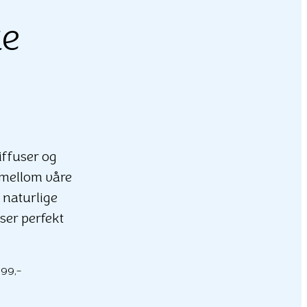
ke
diffuser og
 mellom våre
 naturlige
sser perfekt
499,-