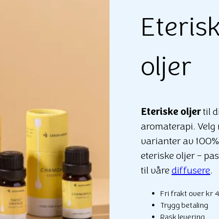
Eteris
oljer
Eteriske oljer
til 
aromaterapi. Velg
varianter av 100%
eteriske oljer – pa
til våre
diffusere
.
Fri frakt over kr 
Trygg betaling
Rask levering