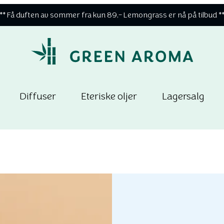
** Få duften av sommer fra kun 89,- Lemongrass er nå på tilbud *
Diffuser
Eteriske oljer
Lagersalg