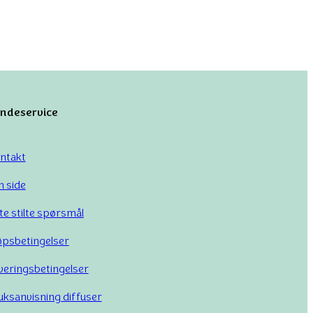
Ved hjelp av destillering eller kaldpressing
jene er 100 % naturlige. Hver olje består av
an også ha forskjellige virkninger på
ndeservice
ntakt
. Dette er de vanligste bruksområdene:
n side
te stilte spørsmål
øvnkvaliteten. Lavendel er for eksempel kjent
øpsbetingelser
veringsbetingelser
l kan Tea Tree-olje hjelpe på hudproblemer
uksanvisning diffuser
n også blandes med bæreoljer for bruk på