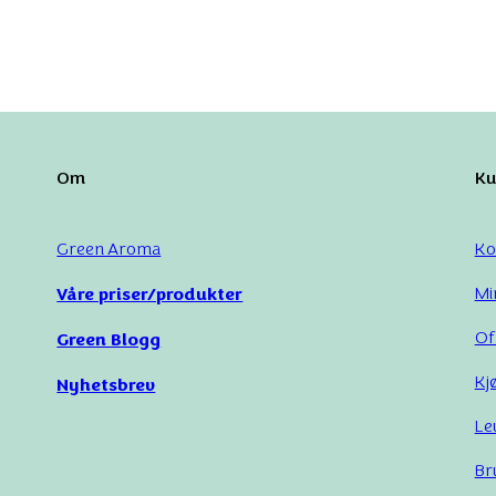
ge plantematerialer, som blader, blomster, stammer, bark og røtter. 
e har sine særegenheter når det kommer til duft og egenskaper. Ol
 forbindelser. Disse gir ikke bare karakteristiske dufter, men de k
Om
Ku
gende, andre oppkvikkende eller antiseptiske.
Green Aroma
Ko
smetikk og parfymer til medisinske og terapeutiske behandlinger
Våre priser/produkter
Mi
Of
Green Blogg
 gjøre det lettere å slappe av, forbedre konsentrasjonen eller øke s
Kj
Nyhetsbrev
Le
erielle, antivirale og antiinflammatoriske egenskaper. For eksempe
Br
se i noen tilfeller kan bidra til smertelindring. Eteriske oljer ka