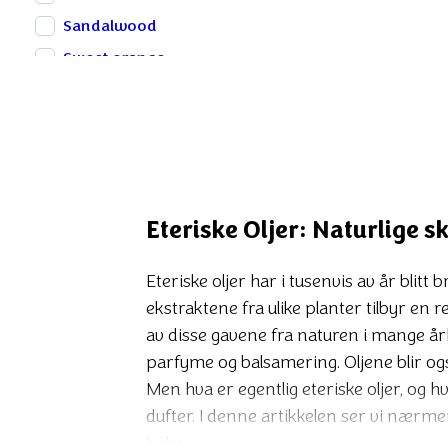
Sandalwood
Sweet orange
Tea Tree
Eteriske Oljer: Naturlige skatter for kropp o
Eteriske Oljer: Naturlige s
Eteriske oljer har i tusenvis av år blit
ekstraktene fra ulike planter tilbyr en
av disse gavene fra naturen i mange århu
parfyme og balsamering. Oljene blir ogs
Men hva er egentlig eteriske oljer, og 
dufter. I denne artikkelen ser vi nærmer
behov.