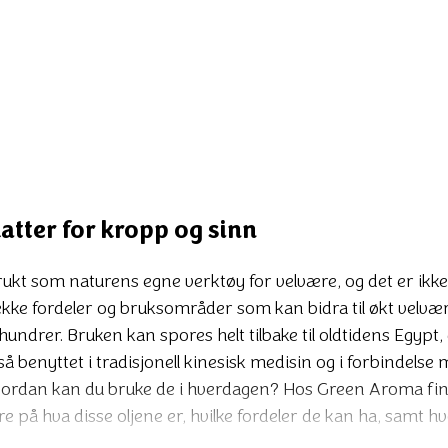
g sinn Eteriske oljer har i tusenvis av år blitt brukt som naturens
katter for kropp og sinn
t brukt som naturens egne verktøy for velvære, og det er ik
 rekke fordeler og bruksområder som kan bidra til økt velv
ndrer. Bruken kan spores helt tilbake til oldtidens Egypt, d
å benyttet i tradisjonell kinesisk medisin og i forbindelse
hvordan kan du bruke de i hverdagen? Hos Green Aroma finner
e på hva disse oljene er, hvilke fordeler de kan ha, samt hv