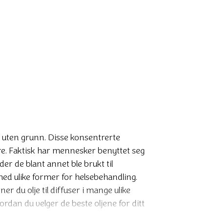
 egne verktøy for velvære, og det er ikke uten grunn. Disse konsentr
ke uten grunn. Disse konsentrerte
ære. Faktisk har mennesker benyttet seg
er de blant annet ble brukt til
 med ulike former for helsebehandling.
 du olje til diffuser i mange ulike
ordan du velger de beste oljene for ditt