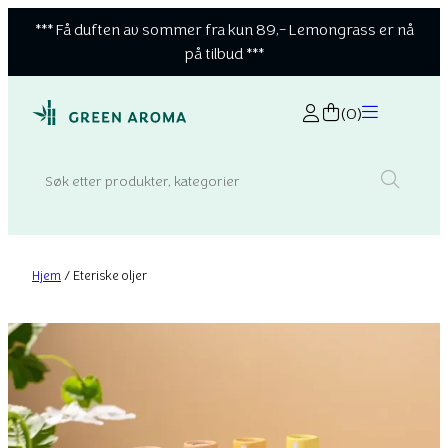
*** Få duften av sommer fra kun 89,- Lemongrass er nå
på tilbud ***
(0)
Search:
Hjem
/ Eteriske oljer