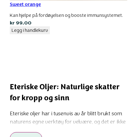
Sweet orange
Kan hjelpe på fordøyelsen og booste immunsystemet.
kr
99,00
Legg i handlekurv
Eteriske Oljer: Naturlige skatter for kropp og sinn Eteriske ol
Eteriske Oljer: Naturlige skatter
for kropp og sinn
Eteriske oljer har i tusenvis av år blitt brukt som
naturens egne verktøy for velvære, og det er ikke
uten grunn. Disse konsentrerte ekstraktene fra